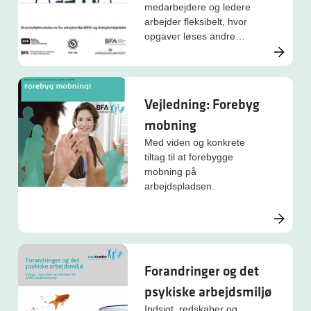
medarbejdere og ledere
arbejder fleksibelt, hvor
opgaver løses andre
steder end på
arbejdspladsen eller på
tidspunkter, man selv
vælger. Det skaber en
Vejledning: Forebyg
række muligheder og nye
mobning
udfordringer for såvel
ledere som medarbejdere.
Med viden og konkrete
tiltag til at forebygge
mobning på
arbejdspladsen.
Forandringer og det
psykiske arbejdsmiljø
Indsigt, redskaber og