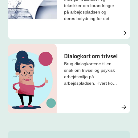
teknikker om forandringer
på arbejdspladsen og
deres betydning for det
psykiske arbejdsmiljø.
Dialogkort om trivsel
Brug dialogkortene til en
snak om trivsel og psykisk
arbejdsmiljø på
arbejdspladsen. Hvert kort
indeholder et udsagn, som
I kan diskutere, gerne i
grupper på 4-8 deltagere.