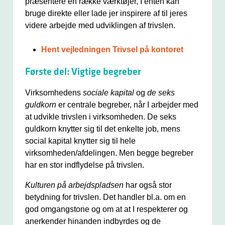
præsentere en række værktøjer, I enten kan
bruge direkte eller lade jer inspirere af til jeres
videre arbejde med udviklingen af trivslen.
Hent vejledningen Trivsel på kontoret
Første del: Vigtige begreber
Virksomhedens
sociale kapital
og
de seks
guldkorn
er centrale begreber, når I arbejder med
at udvikle trivslen i virksomheden. De seks
guldkorn knytter sig til det enkelte job, mens
social kapital knytter sig til hele
virksomheden/afdelingen. Men begge begreber
har en stor indflydelse på trivslen.
Kulturen på arbejdspladsen
har også stor
betydning for trivslen. Det handler bl.a. om en
god omgangstone og om at at I respekterer og
anerkender hinanden indbyrdes og de