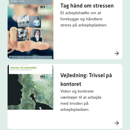
vælger. Det skaber en
Tag hånd om stressen
række muligheder og nye
Et arbejdshæfte om at
udfordringer for såvel
forebygge og håndtere
ledere som medarbejdere.
stress på arbejdspladsen.
Vejledning: Trivsel på
kontoret
Viden og konkrete
værktøjer til at arbejde
med trivslen på
arbejdspladsen.