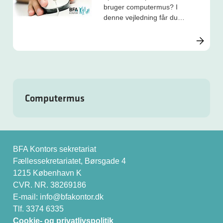
bruger computermus? I
denne vejledning får du
gode råd om
arbejdsstillinger,
arbejdsteknik, inventar og
indretning.
Computermus
BFA Kontors sekretariat
Fællessekretariatet, Børsgade 4
1215 København K
CVR. NR. 38269186
E-mail:
info@bfakontor.dk
Tlf. 3374 6335
Cookie- og privatlivspolitik