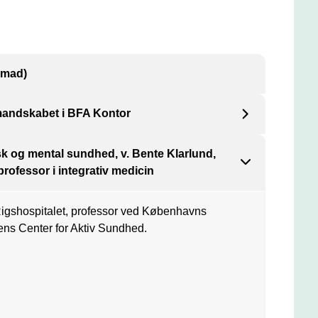
nmad)
rmandskabet i BFA Kontor
nd Gitte Gertsen (HK Privat) og næstformand
sk og mental sundhed, v. Bente Klarlund,
hverv), byder velkommen til konferencen.
rofessor i integrativ medicin
Rigshospitalet, professor ved Københavns
ens Center for Aktiv Sundhed.