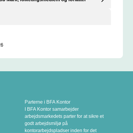
rk valgt ind i Folketinget for SF, og en travl
ik og fester. Den travle hverdag endte med stress,
 mistet syn.
26
Parterne i BFA Kontor
I BFA Kontor samarbejder
arbejdsmarkedets parter for at sikre et
godt arbejdsmiljø på
kontorarbejdspladser inden for det