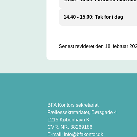
I en alder af 23 år bliver Jacob Ma
14.40 - 15.00: Tak for i dag
hverdag følger med studier, polit
angst, sygemelding og et næsten
Senest revideret den 18. februar 20
BFA Kontors sekretariat
Fællessekretariatet, Børsgade 4
1215 København K
CVR. NR. 38269186
E-mail:
info@bfakontor.dk