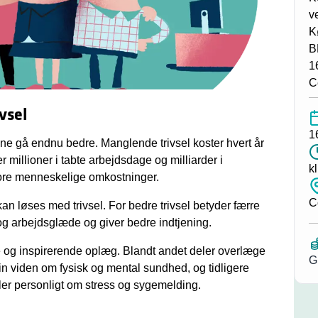
v
K
B
1
C
vsel
1
ne gå endnu bedre. Manglende trivsel koster hvert år
millioner i tabte arbejdsdage og milliarder i
k
tore menneskelige omkostninger.
C
an løses med trivsel. For bedre trivsel betyder færre
og arbejdsglæde og giver bedre indtjening.
ge og inspirerende oplæg. Blandt andet deler overlæge
G
in viden om fysisk og mental sundhed, og tidligere
ller personligt om stress og sygemelding.