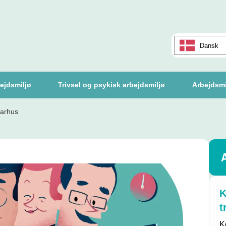
Dansk
ejdsmiljø
Trivsel og psykisk arbejdsmiljø
Arbejdsmi
Aarhus
K
t
K