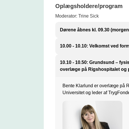
Oplægsholdere/program
Moderator: Trine Sick
Dørene åbnes kl. 09.30 (morge
10.00 - 10.10: Velkomst ved fo
BFA Kontors formandskab, forma
10.10 - 10.50: Grundsund – fysi
Anne-Marie Røge Krag (Dansk Er
overlæge på Rigshospitalet og p
Bente Klarlund er overlæge på 
Universitet og leder af TrygFond