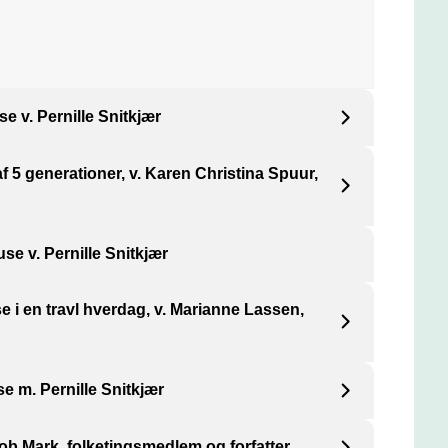
se v. Pernille Snitkjær
g arbejdsmiljørådgiver i Pleaz og giver deltagerne
af 5 generationer, v. Karen Christina Spuur,
 inspiration fra BFA Kontors digitale materialer.
srådgiver og gør os klogere på de fem
use v. Pernille Snitkjær
, deres adfærd og forventninger.
e i en travl hverdag, v. Marianne Lassen,
er og HR-direktør samt står bag BFA Kontors
se m. Pernille Snitkjær
en”. Hun deler viden og konkrete greb til at
ag.
cob Mark, folketingsmedlem og forfatter