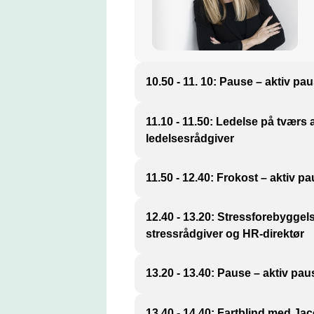
10.50 - 11. 10: Pause – aktiv pau
Pernille Snitkjær er medstifter o
11.10 - 11.50: Ledelse på tværs 
energi, styrke og sunde vaner med
ledelsesrådgiver
Karen Christina Spuur er ledelse
11.50 - 12.40: Frokost – aktiv pa
generationer på arbejdsmarkedet
12.40 - 13.20: Stressforebyggels
stressrådgiver og HR-direktør
Marianne Lassen er stressrådgiv
13.20 - 13.40: Pause – aktiv pau
arbejdshæfte ”Tag hånd om stress
forebygge stress i en travl hverd
13.40 - 14.40: Fartblind med Ja