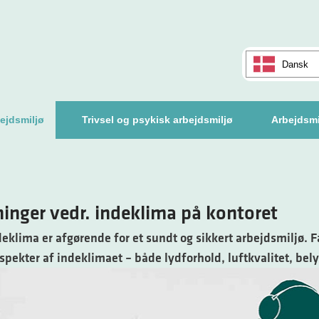
Dansk
ejdsmiljø
Trivsel og psykisk arbejdsmiljø
Arbejdsmi
ninger vedr. indeklima på kontoret
deklima er afgørende for et sundt og sikkert arbejdsmiljø. Få
spekter af indeklimaet – både lydforhold, luftkvalitet, bel