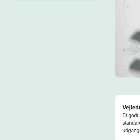
Vejled
Et godt
standar
udgangs