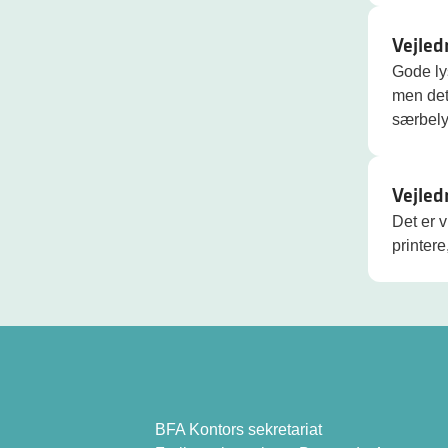
Vejled
Gode lys
men det
særbely
Vejled
Det er v
printer
BFA Kontors sekretariat