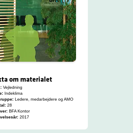
kta om materialet
e:
Vejledning
e:
Indeklima
gruppe:
Ledere, medarbejdere og AMO
tal:
28
ver:
BFA Kontor
velsesår:
2017