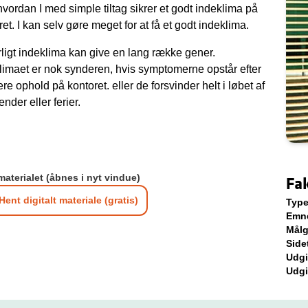
vordan I med simple tiltag sikrer et godt indeklima på
ret. I kan selv gøre meget for at få et godt indeklima.
rligt indeklima kan give en lang række gener.
limaet er nok synderen, hvis symptomerne opstår efter
re ophold på kontoret. eller de forsvinder helt i løbet af
nder eller ferier.
materialet (åbnes i nyt vindue)
Fa
Hent digitalt materiale (gratis)
Typ
Emn
Mål
Side
Udgi
Udgi