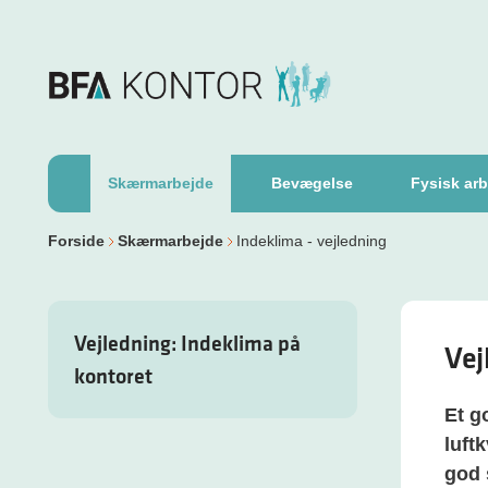
Skærmarbejde
Bevægelse
Fysisk arb
Forside
Skærmarbejde
Indeklima - vejledning
Vejledning: Indeklima på
Vej
kontoret
Et g
luft
god 