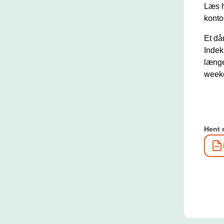
Læs h
konto
Et då
Indek
længe
weeke
Hent 