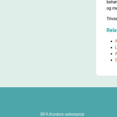
behøv
og m
Trivse
Rela
A
L
A
S
BFA Kontors sekretariat