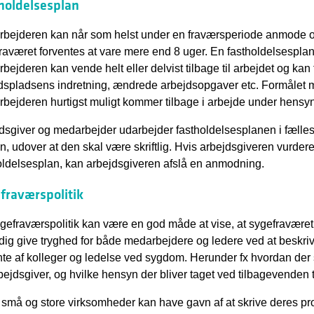
holdelsesplan
bejderen kan når som helst under en fraværsperiode anmode o
raværet forventes at vare mere end 8 uger. En fastholdelsesplan
bejderen kan vende helt eller delvist tilbage til arbejdet og kan
dspladsens indretning, ændrede arbejdsopgaver etc. Formålet me
bejderen hurtigst muligt kommer tilbage i arbejde under hensy
dsgiver og medarbejder udarbejder fastholdelsesplanen i fælless
n, udover at den skal være skriftlig. Hvis arbejdsgiveren vurderer
oldelsesplan, kan arbejdsgiveren afslå en anmodning.
fraværspolitik
gefraværspolitik kan være en god måde at vise, at sygefraværet e
dig give tryghed for både medarbejdere og ledere ved at besk
nte af kolleger og ledelse ved sygdom. Herunder fx hvordan der
bejdsgiver, og hvilke hensyn der bliver taget ved tilbagevenden ti
små og store virksomheder kan have gavn af at skrive deres proc