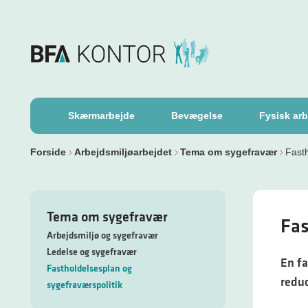
Skærmarbejde
Bevægelse
Fysisk arb
Forside
Arbejdsmiljøarbejdet
Tema om sygefravær
Fasth
Tema om sygefravær
Fas
Arbejdsmiljø og sygefravær
Ledelse og sygefravær
En fa
Fastholdelsesplan og
redu
sygefraværspolitik