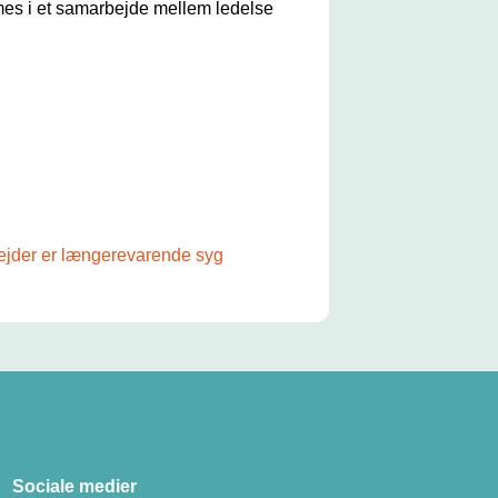
mes i et samarbejde mellem ledelse
bejder er længerevarende syg
Sociale medier