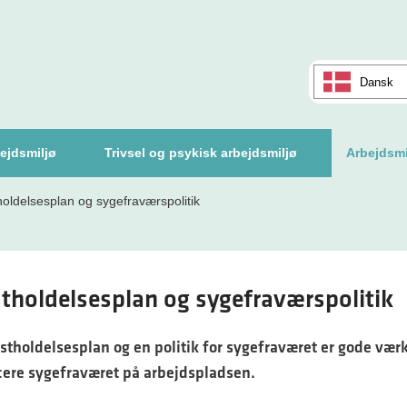
Dansk
ejdsmiljø
Trivsel og psykisk arbejdsmiljø
Arbejdsmi
oldelsesplan og sygefraværspolitik
tholdelsesplan og sygefraværspolitik
stholdelsesplan og en politik for sygefraværet er gode værk
cere sygefraværet på arbejdspladsen.