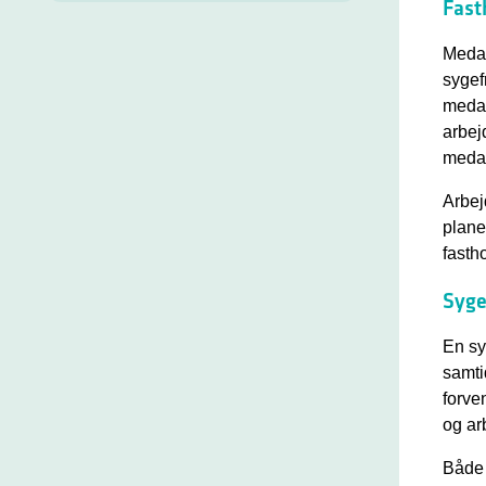
Fast
Medar
sygef
medar
arbej
medar
Arbej
plane
fasth
Syge
En sy
samti
forve
og ar
Både 