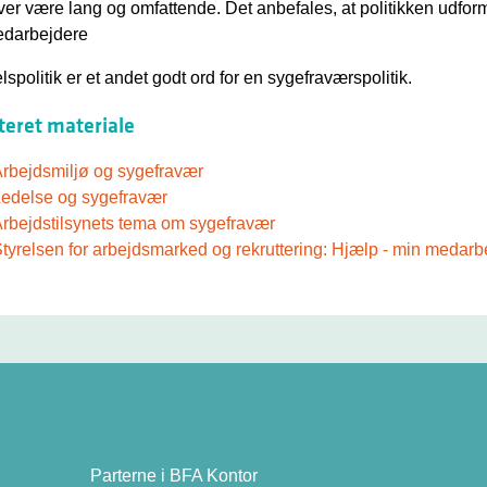
er være lang og omfattende. Det anbefales, at politikken udfor
edarbejdere
lspolitik er et andet godt ord for en sygefraværspolitik.
teret materiale
rbejdsmiljø og sygefravær
edelse og sygefravær
rbejdstilsynets tema om sygefravær
tyrelsen for arbejdsmarked og rekruttering: Hjælp - min medar
Parterne i BFA Kontor